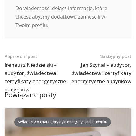
Do wiadomości dołącz informacje, które
chcesz abyśmy dodatkowo zamieścili w
Twoim profilu.
Nawigacja
Poprzedni post
Następny post
po
Ireneusz Niedzielski –
Jan Szynal – audytor,
audytor, świadectwa i
świadectwa i certyfikaty
postach
certyfikaty energetyczne
energetyczne budynków
budynków
Powiązane posty
Świadectwo charakterystyki energetycznej budynku