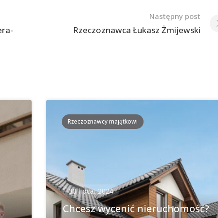
Następny post
era-
Rzeczoznawca Łukasz Żmijewski
Rzeczoznawcy majątkowi
30 lipca, 2024
Chcesz wycenić nieruchomość?