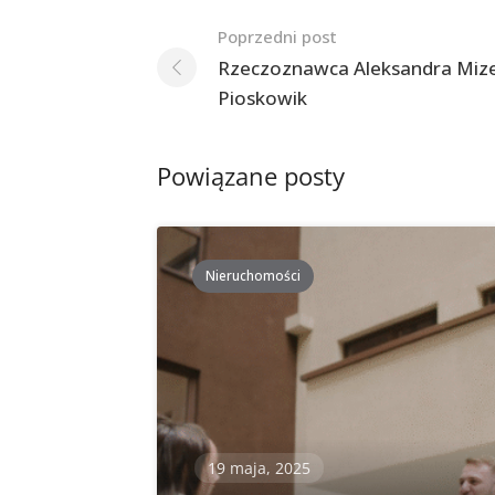
Nawigacja
Poprzedni post
po
Rzeczoznawca Aleksandra Miz
Pioskowik
postach
Powiązane posty
Nieruchomości
19 maja, 2025