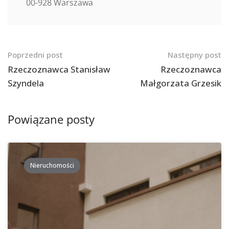
00-928 Warszawa
Nawigacja
Poprzedni post
Następny post
po
Rzeczoznawca Stanisław
Rzeczoznawca
Szyndela
Małgorzata Grzesik
postach
Powiązane posty
Nieruchomości