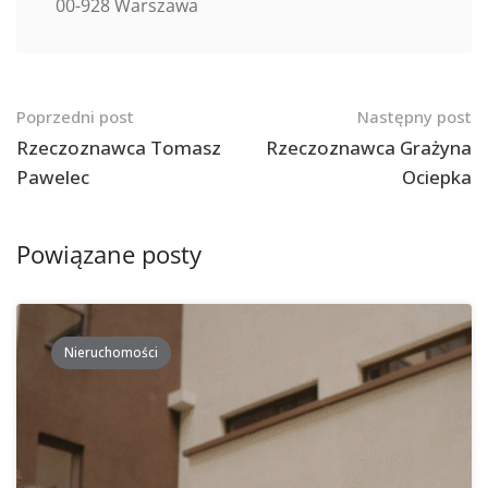
00-928 Warszawa
Nawigacja
Poprzedni post
Następny post
po
Rzeczoznawca Tomasz
Rzeczoznawca Grażyna
Pawelec
Ociepka
postach
Powiązane posty
Nieruchomości