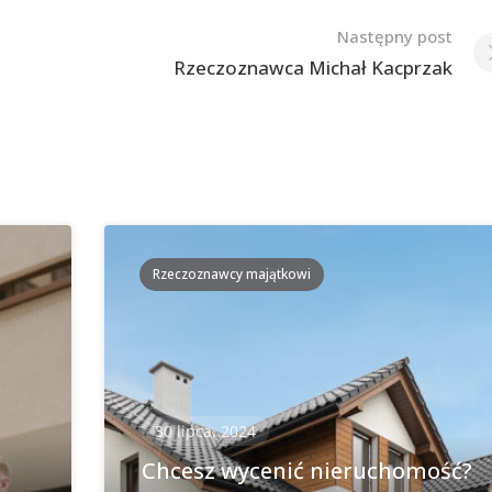
Następny post
Rzeczoznawca Michał Kacprzak
Rzeczoznawcy majątkowi
30 lipca, 2024
Chcesz wycenić nieruchomość?