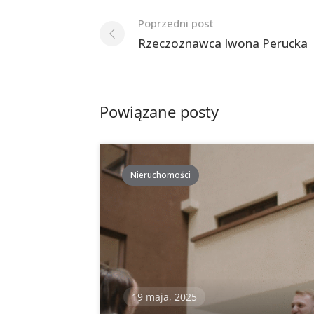
Nawigacja
Poprzedni post
po
Rzeczoznawca Iwona Perucka
postach
Powiązane posty
Nieruchomości
19 maja, 2025