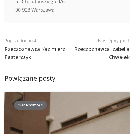
ul. Chałubińskiego 4/6
00-928 Warszawa
Nawigacja
Poprzedni post
Następny post
po
Rzeczoznawca Kazimierz
Rzeczoznawca Izabella
Pasterczyk
Chwałek
postach
Powiązane posty
Nieruchomości