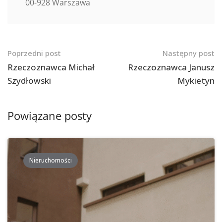
00-928 Warszawa
Nawigacja
Poprzedni post
Następny post
po
Rzeczoznawca Michał
Rzeczoznawca Janusz
Szydłowski
Mykietyn
postach
Powiązane posty
Nieruchomości