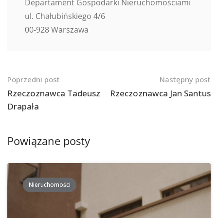
Departament Gospodarki Nieruchomościami
ul. Chałubińskiego 4/6
00-928 Warszawa
Nawigacja
Poprzedni post
Następny post
po
Rzeczoznawca Tadeusz
Rzeczoznawca Jan Santus
Drapała
postach
Powiązane posty
Nieruchomości