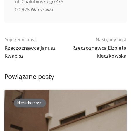
ul. Chałubińskiego 4/6
00-928 Warszawa
Nawigacja
Poprzedni post
Następny post
po
Rzeczoznawca Janusz
Rzeczoznawca Elżbieta
Kwapisz
Kleczkowska
postach
Powiązane posty
Nieruchomości