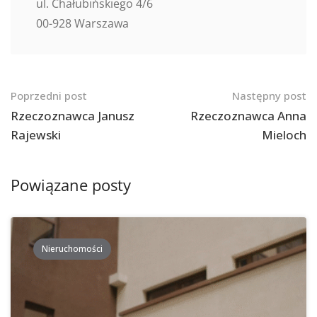
ul. Chałubińskiego 4/6
00-928 Warszawa
Nawigacja
Poprzedni post
Następny post
po
Rzeczoznawca Janusz
Rzeczoznawca Anna
Rajewski
Mieloch
postach
Powiązane posty
Nieruchomości