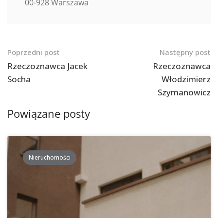
00-928 Warszawa
Nawigacja
Poprzedni post
Następny post
po
Rzeczoznawca Jacek
Rzeczoznawca
Socha
Włodzimierz
postach
Szymanowicz
Powiązane posty
Nieruchomości