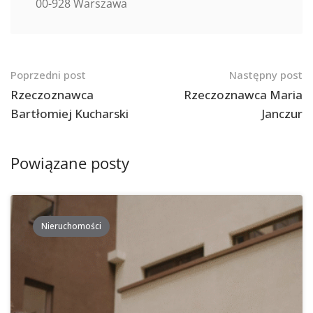
00-928 Warszawa
Nawigacja
Poprzedni post
Następny post
po
Rzeczoznawca
Rzeczoznawca Maria
Bartłomiej Kucharski
Janczur
postach
Powiązane posty
Nieruchomości