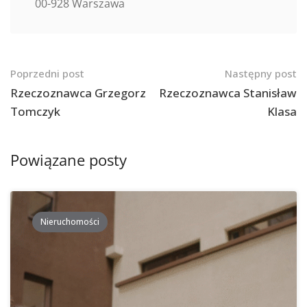
00-928 Warszawa
Nawigacja
Poprzedni post
Następny post
po
Rzeczoznawca Grzegorz
Rzeczoznawca Stanisław
Tomczyk
Klasa
postach
Powiązane posty
Nieruchomości