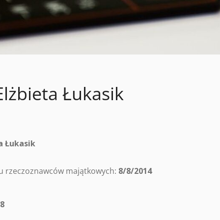
lżbieta Łukasik
a Łukasik
tru rzeczoznawców majątkowych:
8/8/2014
38