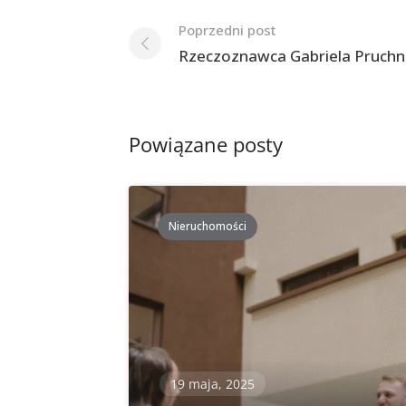
Nawigacja
Poprzedni post
po
Rzeczoznawca Gabriela Pruchn
postach
Powiązane posty
Nieruchomości
19 maja, 2025