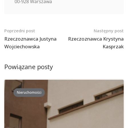
00-928 Warszawa
Nawigacja
Poprzedni post
Następny post
po
Rzeczoznawca Justyna
Rzeczoznawca Krystyna
Wojciechowska
Kasprzak
postach
Powiązane posty
Nieruchomości