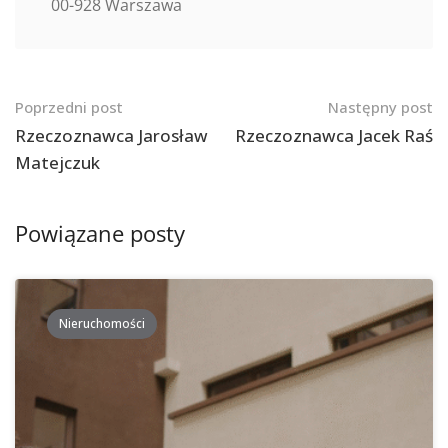
00-928 Warszawa
Nawigacja
Poprzedni post
Następny post
po
Rzeczoznawca Jarosław
Rzeczoznawca Jacek Raś
Matejczuk
postach
Powiązane posty
Nieruchomości