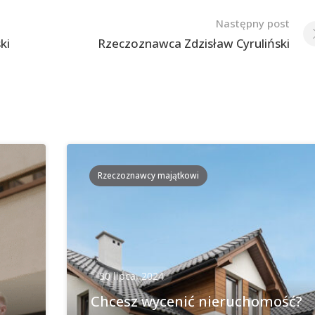
Następny post
ki
Rzeczoznawca Zdzisław Cyruliński
Rzeczoznawcy majątkowi
30 lipca, 2024
Chcesz wycenić nieruchomość?