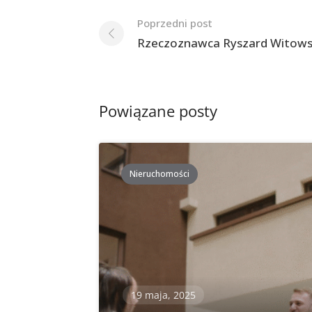
Nawigacja
Poprzedni post
po
Rzeczoznawca Ryszard Witows
postach
Powiązane posty
Nieruchomości
19 maja, 2025