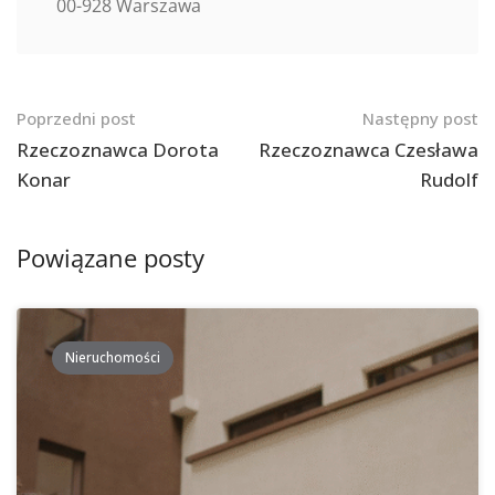
00-928 Warszawa
Nawigacja
Poprzedni post
Następny post
po
Rzeczoznawca Dorota
Rzeczoznawca Czesława
Konar
Rudolf
postach
Powiązane posty
Nieruchomości