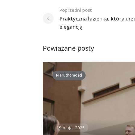
Nawigacja
Poprzedni post
po
Praktyczna łazienka, która urz
elegancją
postach
Powiązane posty
Nieruchomości
19 maja, 2025