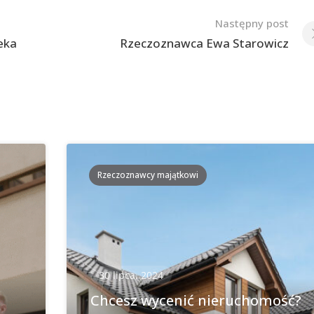
Następny post
eka
Rzeczoznawca Ewa Starowicz
Rzeczoznawcy majątkowi
30 lipca, 2024
Chcesz wycenić nieruchomość?