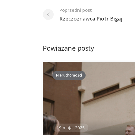
Nawigacja
Poprzedni post
po
Rzeczoznawca Piotr Bigaj
postach
Powiązane posty
Nieruchomości
19 maja, 2025