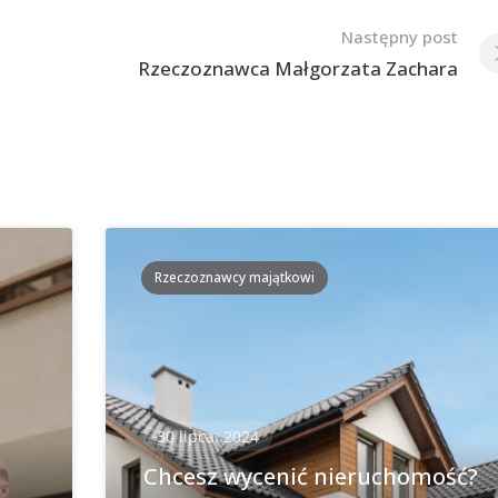
Następny post
Rzeczoznawca Małgorzata Zachara
Rzeczoznawcy majątkowi
30 lipca, 2024
Chcesz wycenić nieruchomość?