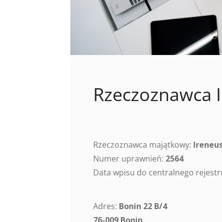
Rzeczoznawca I
Rzeczoznawca majątkowy:
Ireneu
Numer uprawnień:
2564
Data wpisu do centralnego rejes
Adres:
Bonin 22 B/4
76-009 Bonin