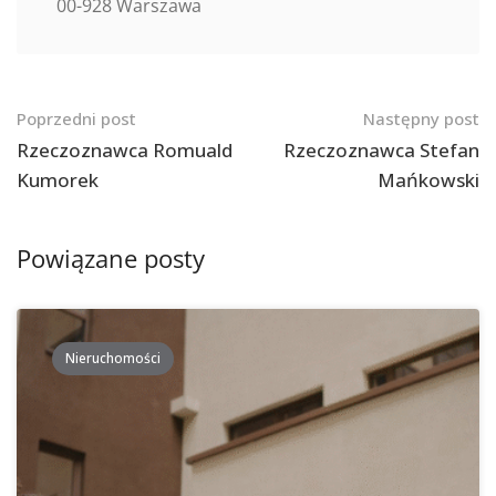
00-928 Warszawa
Nawigacja
Poprzedni post
Następny post
po
Rzeczoznawca Romuald
Rzeczoznawca Stefan
Kumorek
Mańkowski
postach
Powiązane posty
Nieruchomości