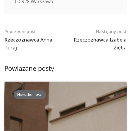
00-928 Warszawa
Nawigacja
Poprzedni post
Następny post
po
Rzeczoznawca Anna
Rzeczoznawca Izabela
Turaj
Zięba
postach
Powiązane posty
Nieruchomości