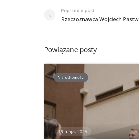
Nawigacja
Poprzedni post
po
Rzeczoznawca Wojciech Pastw
postach
Powiązane posty
Nieruchomości
19 maja, 2025