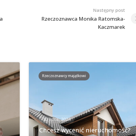
Następny post
a
Rzeczoznawca Monika Ratomska-
Kaczmarek
Rzeczoznawcy majątkowi
30 lipca, 2024
Chcesz wycenić nieruchomość?