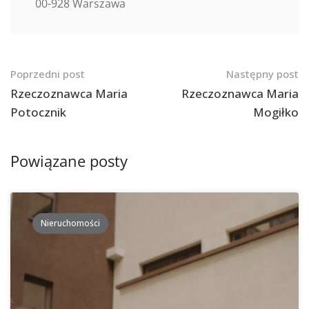
00-928 Warszawa
Nawigacja
Poprzedni post
Następny post
po
Rzeczoznawca Maria
Rzeczoznawca Maria
Potocznik
Mogiłko
postach
Powiązane posty
Nieruchomości