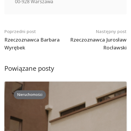
00-928 Warszawa
Nawigacja
Poprzedni post
Następny post
po
Rzeczoznawca Barbara
Rzeczoznawca Jurosław
Wyrębek
Rocławski
postach
Powiązane posty
Nieruchomości