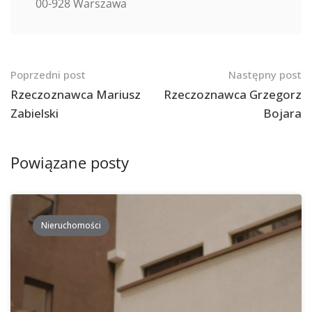
00-928 Warszawa
Nawigacja
Poprzedni post
Następny post
po
Rzeczoznawca Mariusz
Rzeczoznawca Grzegorz
Zabielski
Bojara
postach
Powiązane posty
Nieruchomości