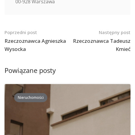
00-928 Warszawa
Nawigacja
Poprzedni post
Następny post
po
Rzeczoznawca Agnieszka
Rzeczoznawca Tadeusz
Wysocka
Kmieć
postach
Powiązane posty
Nieruchomości