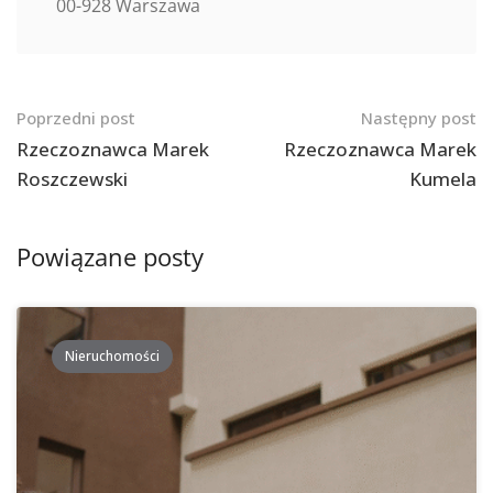
00-928 Warszawa
Nawigacja
Poprzedni post
Następny post
po
Rzeczoznawca Marek
Rzeczoznawca Marek
Roszczewski
Kumela
postach
Powiązane posty
Nieruchomości