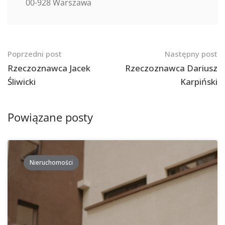
00-928 Warszawa
Nawigacja
Poprzedni post
Następny post
po
Rzeczoznawca Jacek
Rzeczoznawca Dariusz
Śliwicki
Karpiński
postach
Powiązane posty
Nieruchomości