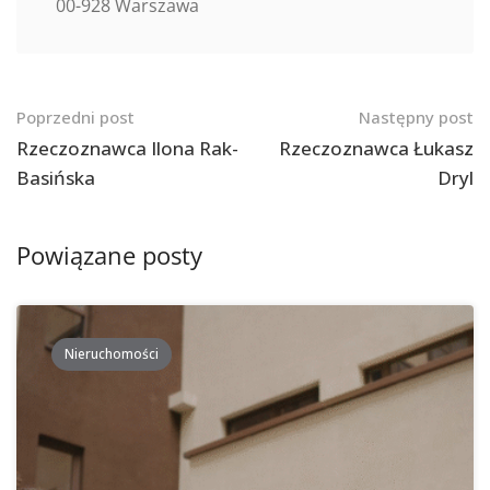
00-928 Warszawa
Nawigacja
Poprzedni post
Następny post
po
Rzeczoznawca Ilona Rak-
Rzeczoznawca Łukasz
Basińska
Dryl
postach
Powiązane posty
Nieruchomości