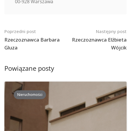
00-928 Warszawa
Nawigacja
Poprzedni post
Następny post
po
Rzeczoznawca Barbara
Rzeczoznawca Elżbieta
Gluza
Wójcik
postach
Powiązane posty
Nieruchomości