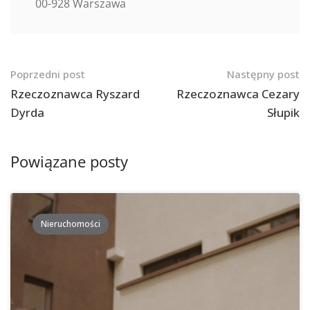
00-928 Warszawa
Nawigacja
Poprzedni post
Następny post
po
Rzeczoznawca Ryszard
Rzeczoznawca Cezary
Dyrda
Słupik
postach
Powiązane posty
Nieruchomości