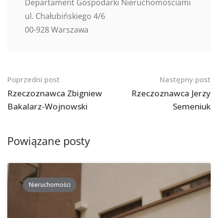
Departament Gospodarki Nieruchomościami
ul. Chałubińskiego 4/6
00-928 Warszawa
Nawigacja
Poprzedni post
Następny post
po
Rzeczoznawca Zbigniew
Rzeczoznawca Jerzy
Bakalarz-Wojnowski
Semeniuk
postach
Powiązane posty
Nieruchomości