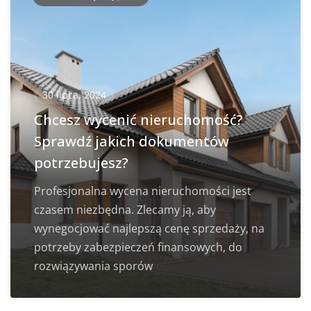
30 lipca, 2024
Chcesz wycenić nieruchomość?
Sprawdź jakich dokumentów
potrzebujesz?
Profesjonalna wycena nieruchomości jest
czasem niezbędna. Zlecamy ją, aby
wynegocjować najlepszą cenę sprzedaży, na
potrzeby zabezpieczeń finansowych, do
rozwiązywania sporów