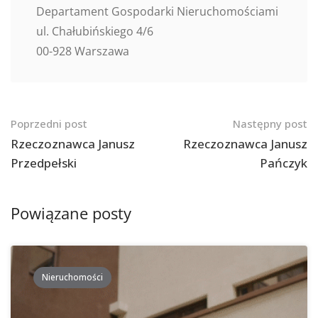
Departament Gospodarki Nieruchomościami
ul. Chałubińskiego 4/6
00-928 Warszawa
Nawigacja
Poprzedni post
Następny post
po
Rzeczoznawca Janusz
Rzeczoznawca Janusz
Przedpełski
Pańczyk
postach
Powiązane posty
Nieruchomości