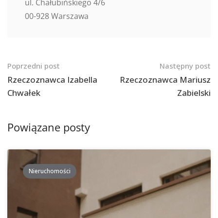
ul. Chałubińskiego 4/6
00-928 Warszawa
Nawigacja
Poprzedni post
Następny post
po
Rzeczoznawca Izabella
Rzeczoznawca Mariusz
Chwałek
Zabielski
postach
Powiązane posty
Nieruchomości