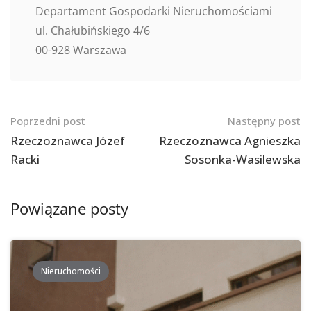
Departament Gospodarki Nieruchomościami
ul. Chałubińskiego 4/6
00-928 Warszawa
Nawigacja
Poprzedni post
Następny post
po
Rzeczoznawca Józef
Rzeczoznawca Agnieszka
Racki
Sosonka-Wasilewska
postach
Powiązane posty
Nieruchomości