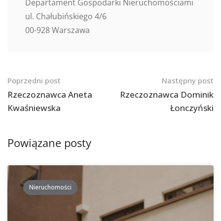
Departament Gospodarki Nieruchomościami
ul. Chałubińskiego 4/6
00-928 Warszawa
Nawigacja
Poprzedni post
Następny post
po
Rzeczoznawca Aneta
Rzeczoznawca Dominik
Kwaśniewska
Łonczyński
postach
Powiązane posty
Nieruchomości