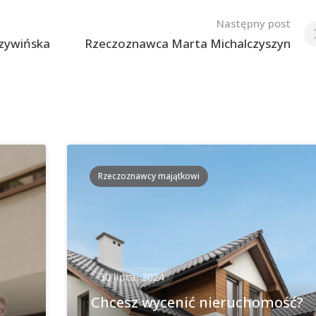
Następny post
zywińska
Rzeczoznawca Marta Michalczyszyn
Rzeczoznawcy majątkowi
30 lipca, 2024
Chcesz wycenić nieruchomość?