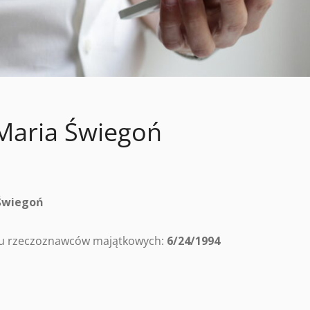
Maria Świegoń
Świegoń
tru rzeczoznawców majątkowych:
6/24/1994