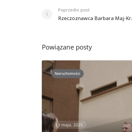
Nawigacja
Poprzedni post
po
Rzeczoznawca Barbara Maj-Kr
postach
Powiązane posty
Nieruchomości
19 maja, 2025