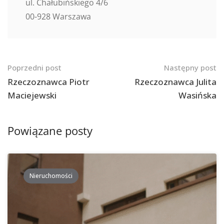
ul. Chałubińskiego 4/6
00-928 Warszawa
Nawigacja
Poprzedni post
Następny post
po
Rzeczoznawca Piotr
Rzeczoznawca Julita
Maciejewski
Wasińska
postach
Powiązane posty
Nieruchomości