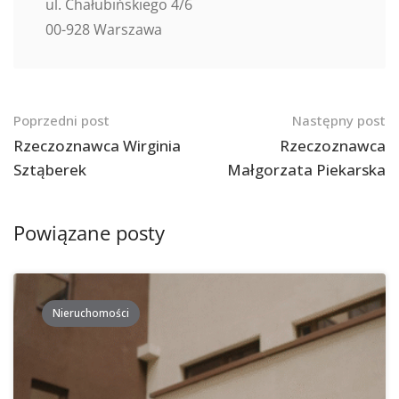
ul. Chałubińskiego 4/6
00-928 Warszawa
Nawigacja
Poprzedni post
Następny post
po
Rzeczoznawca Wirginia
Rzeczoznawca
Sztąberek
Małgorzata Piekarska
postach
Powiązane posty
Nieruchomości