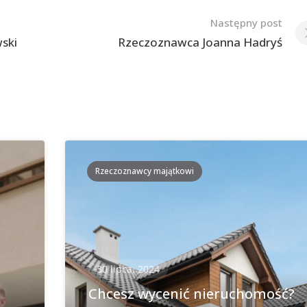
Następny post
ski
Rzeczoznawca Joanna Hadryś
Rzeczoznawcy majątkowi
30 lipca, 2024
Chcesz wycenić nieruchomość?