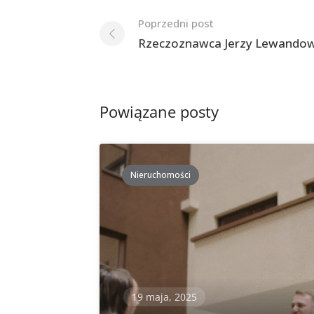
Nawigacja
Poprzedni post
po
Rzeczoznawca Jerzy Lewandow
postach
Powiązane posty
Nieruchomości
19 maja, 2025