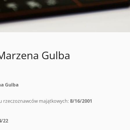
Marzena Gulba
a Gulba
tru rzeczoznawców majątkowych:
8/16/2001
4/22