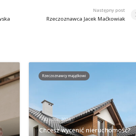
Następny post
wska
Rzeczoznawca Jacek Maćkowiak
Rzeczoznawcy majątkowi
30 lipca, 2024
Chcesz wycenić nieruchomość?