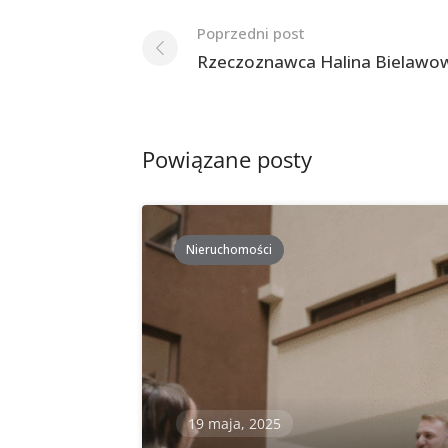
Nawigacja
Poprzedni post
po
Rzeczoznawca Halina Bielawo
postach
Powiązane posty
Nieruchomości
19 maja, 2025