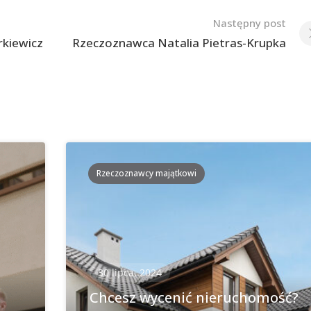
Następny post
kiewicz
Rzeczoznawca Natalia Pietras-Krupka
Rzeczoznawcy majątkowi
30 lipca, 2024
Chcesz wycenić nieruchomość?