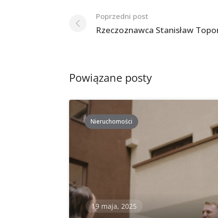
Nawigacja
Poprzedni post
po
Rzeczoznawca Stanisław Topor
postach
Powiązane posty
Nieruchomości
19 maja, 2025