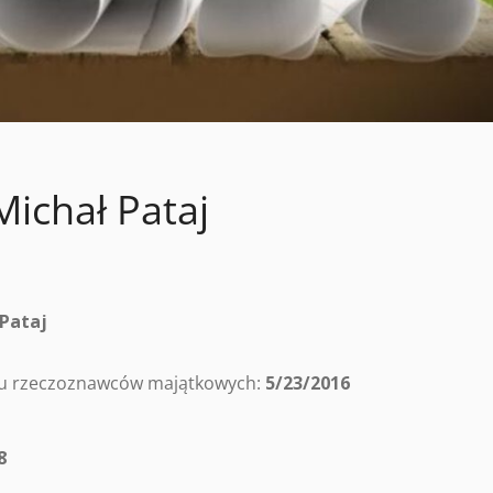
ichał Pataj
 Pataj
tru rzeczoznawców majątkowych:
5/23/2016
8