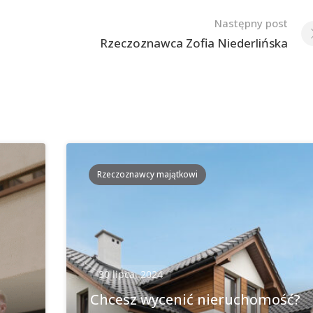
Następny post
Rzeczoznawca Zofia Niederlińska
Rzeczoznawcy majątkowi
30 lipca, 2024
Chcesz wycenić nieruchomość?