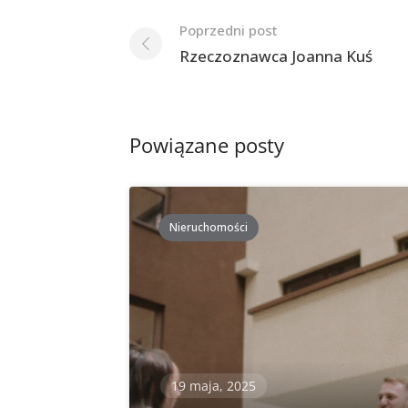
Nawigacja
Poprzedni post
po
Rzeczoznawca Joanna Kuś
postach
Powiązane posty
Nieruchomości
19 maja, 2025