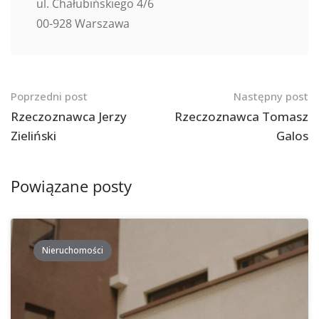
ul. Chałubińskiego 4/6
00-928 Warszawa
Nawigacja
Poprzedni post
Następny post
po
Rzeczoznawca Jerzy
Rzeczoznawca Tomasz
Zieliński
Galos
postach
Powiązane posty
Nieruchomości