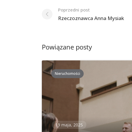
Nawigacja
Poprzedni post
po
Rzeczoznawca Anna Mysiak
postach
Powiązane posty
Nieruchomości
19 maja, 2025