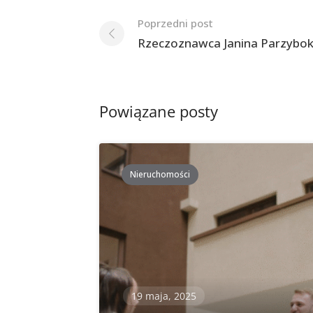
Nawigacja
Poprzedni post
po
Rzeczoznawca Janina Parzybo
postach
Powiązane posty
Nieruchomości
19 maja, 2025