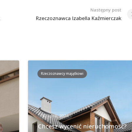
Następny post
k
Rzeczoznawca Izabella Kaźmierczak
Rzeczoznawcy majątkowi
30 lipca, 2024
Chcesz wycenić nieruchomość?