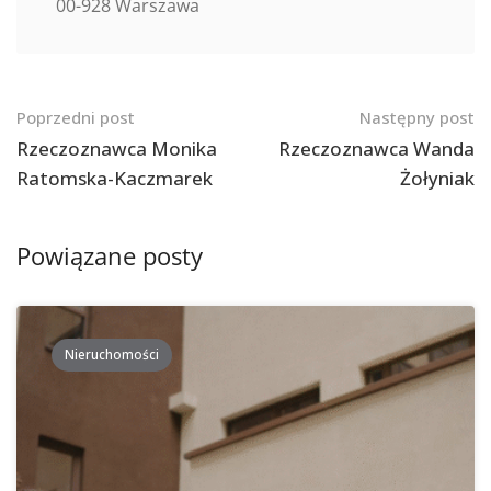
00-928 Warszawa
Nawigacja
Poprzedni post
Następny post
po
Rzeczoznawca Monika
Rzeczoznawca Wanda
Ratomska-Kaczmarek
Żołyniak
postach
Powiązane posty
Nieruchomości