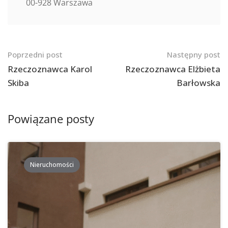
00-928 Warszawa
Nawigacja
Poprzedni post
Następny post
po
Rzeczoznawca Karol
Rzeczoznawca Elżbieta
Skiba
Barłowska
postach
Powiązane posty
Nieruchomości