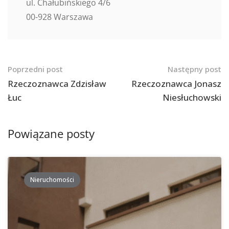
ul. Chałubińskiego 4/6
00-928 Warszawa
Nawigacja
Poprzedni post
Następny post
po
Rzeczoznawca Zdzisław
Rzeczoznawca Jonasz
Łuc
Niesłuchowski
postach
Powiązane posty
Nieruchomości